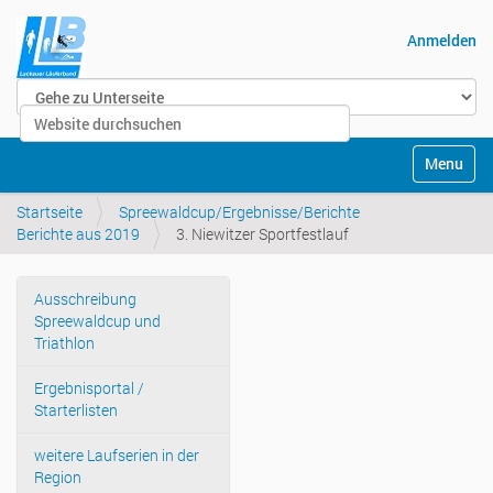
Anmelden
Website durchsuchen
Erweiterte Suche…
Navigatio
Startseite
Spreewaldcup/Ergebnisse/Berichte
Berichte aus 2019
3. Niewitzer Sportfestlauf
Ausschreibung
Navigation
Spreewaldcup und
Triathlon
Ergebnisportal /
Starterlisten
weitere Laufserien in der
Region