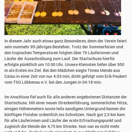
In diesem Jahr auch etwas ganz Besonderes, denn der Verein feiert
sein nunmehr 95-jähriges Bestehen. Trotz der Sommerferien und
den tropischen Temperaturen folgten über 70 Läuferinnen und
Läufer der Ausschreibung zum Lauf. Der Startschuss hierfür
erfolgte pünktlich um 10:00 Uhr. Unsere Kleinsten liefen über 950
m als Erstes ins Ziel. Bei den Mädchen siegte Timea Mende aus
Calau in einer Zeit von nur 4:03 min, dicht gefolgt vom Erik Peukert
vom TSG Lübbenau e.V. bei den Jungen in 04:18 min.
Im Anschluss fiel auch für alle anderen angebotenen Distanzen der
Startschuss. Mit einer neuen Streckenführung, sommerlicher Hitze,
einigen Höhenmetern sowie teils sandigem Untergrund kamen die
künftigen Finisher ordentlich ins Schwitzen. Nach gut 2,5 km kam
für alle Läuferinnen und Läufer der erste Erfrischungspunkt und
zugleich die Wende der 4,75 km Strecke. Nun war es nicht mehr