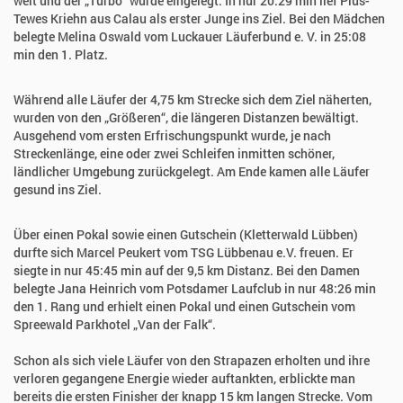
weit und der „Turbo“ wurde eingelegt. In nur 20:29 min lief Pius-
Tewes Kriehn aus Calau als erster Junge ins Ziel. Bei den Mädchen
belegte Melina Oswald vom Luckauer Läuferbund e. V. in 25:08
min den 1. Platz.
Während alle Läufer der 4,75 km Strecke sich dem Ziel näherten,
wurden von den „Größeren“, die längeren Distanzen bewältigt.
Ausgehend vom ersten Erfrischungspunkt wurde, je nach
Streckenlänge, eine oder zwei Schleifen inmitten schöner,
ländlicher Umgebung zurückgelegt. Am Ende kamen alle Läufer
gesund ins Ziel.
Über einen Pokal sowie einen Gutschein (Kletterwald Lübben)
durfte sich Marcel Peukert vom TSG Lübbenau e.V. freuen. Er
siegte in nur 45:45 min auf der 9,5 km Distanz. Bei den Damen
belegte Jana Heinrich vom Potsdamer Laufclub in nur 48:26 min
den 1. Rang und erhielt einen Pokal und einen Gutschein vom
Spreewald Parkhotel „Van der Falk“.
Schon als sich viele Läufer von den Strapazen erholten und ihre
verloren gegangene Energie wieder auftankten, erblickte man
bereits die ersten Finisher der knapp 15 km langen Strecke. Vom