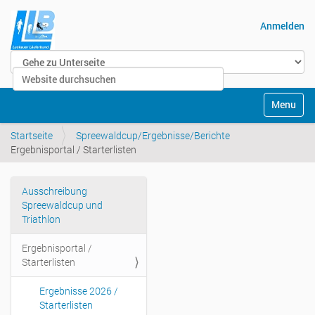
Anmelden
Website durchsuchen
Erweiterte Suche…
Navigatio
Startseite
Spreewaldcup/Ergebnisse/Berichte
Ergebnisportal / Starterlisten
Ausschreibung
Navigation
Spreewaldcup und
Triathlon
Ergebnisportal /
Starterlisten
Ergebnisse 2026 /
Starterlisten