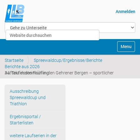
Anmelden
Website durchsuchen
Erweiterte Suche…
Navigatio
Startseite
Spreewaldcup/Ergebnisse/Berichte
Berichte aus 2026
34. Teufelssteinlauf in den Gehrener Bergen – sportlicher Auftakt in den Frühling
Ausschreibung
Navigation
Spreewaldcup und
Triathlon
Ergebnisportal /
Starterlisten
weitere Laufserien in der