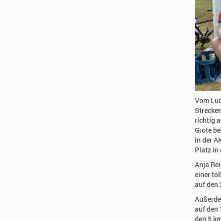
Vom Luck
Strecken
richtig 
Grote be
in der A
Platz in
Anja Rei
einer to
auf den 
Außerde
auf den 
den 5 k