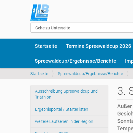
Startseite
Termine Spreewaldcup 2026
Spreewaldcup/Ergebnisse/Berichte
Im
Sie
Startseite
Spreewaldcup/Ergebnisse/Berichte
sind
hier
3. 
Ausschreibung Spreewaldcup und
Navigation
Triathlon
Außer
Ergebnisportal / Starterlisten
Gesich
Sonnta
weitere Laufserien in der Region
Temper