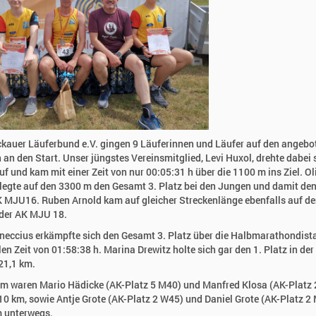
auer Läuferbund e.V. gingen 9 Läuferinnen und Läufer auf den angebo
 an den Start. Unser jüngstes Vereinsmitglied, Levi Huxol, drehte dabei 
auf und kam mit einer Zeit von nur 00:05:31 h über die 1100 m ins Ziel. Ol
legte auf den 3300 m den Gesamt 3. Platz bei den Jungen und damit den
K MJU16. Ruben Arnold kam auf gleicher Streckenlänge ebenfalls auf de
 der AK MJU 18.
neccius erkämpfte sich den Gesamt 3. Platz über die Halbmarathondista
llen Zeit von 01:58:38 h. Marina Drewitz holte sich gar den 1. Platz in de
21,1 km.
m waren Mario Hädicke (AK-Platz 5 M40) und Manfred Klosa (AK-Platz 
10 km, sowie Antje Grote (AK-Platz 2 W45) und Daniel Grote (AK-Platz 2
m unterwegs.