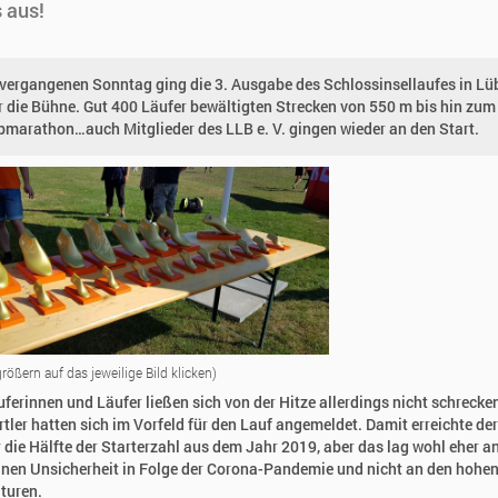
 aus!
vergangenen Sonntag ging die 3. Ausgabe des Schlossinsellaufes in Lü
r die Bühne. Gut 400 Läufer bewältigten Strecken von 550 m bis hin zum
bmarathon…auch Mitglieder des LLB e. V. gingen wieder an den Start.
ößern auf das jeweilige Bild klicken)
uferinnen und Läufer ließen sich von der Hitze allerdings nicht schrecke
tler hatten sich im Vorfeld für den Lauf angemeldet. Damit erreichte de
 die Hälfte der Starterzahl aus dem Jahr 2019, aber das lag wohl eher an
nen Unsicherheit in Folge der Corona-Pandemie und nicht an den hohe
turen.