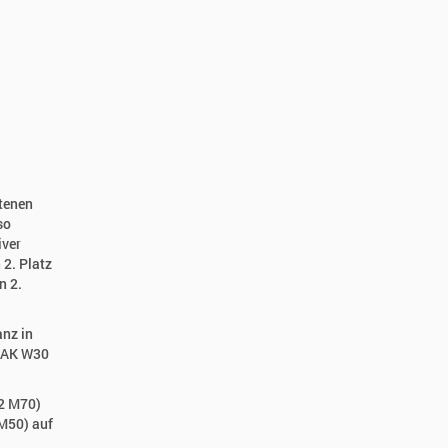
tenen
so
iver
 2. Platz
n 2.
nz in
r AK W30
2 M70)
 M50) auf