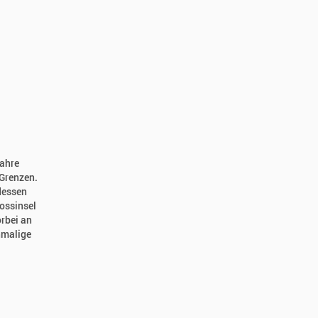
wahre
 Grenzen.
dessen
ossinsel
orbei an
nmalige