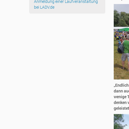
Anmeldung einer Laufveranstaltung
bei LADV.de
„Endlich
dann auc
wenige T
denken w
geleistet