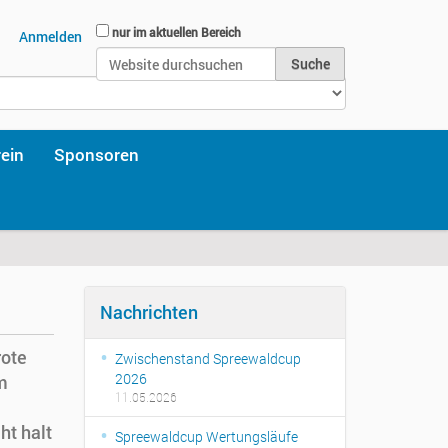
Website durchsuchen
nur im aktuellen Bereich
Anmelden
Erweiterte Suche…
rein
Sponsoren
Nachrichten
ote
Zwischenstand Spreewaldcup
2026
m
11.05.2026
ht halt
Spreewaldcup Wertungsläufe