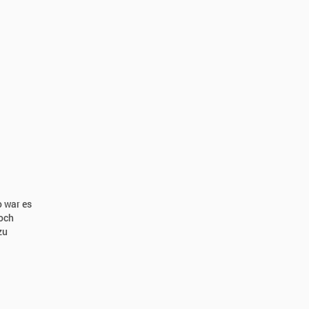
 war es
noch
zu