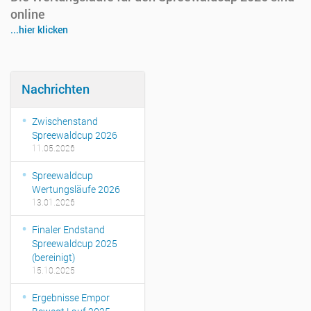
online
...hier klicken
Nachrichten
Zwischenstand
Spreewaldcup 2026
11.05.2026
Spreewaldcup
Wertungsläufe 2026
13.01.2026
Finaler Endstand
Spreewaldcup 2025
(bereinigt)
15.10.2025
Ergebnisse Empor