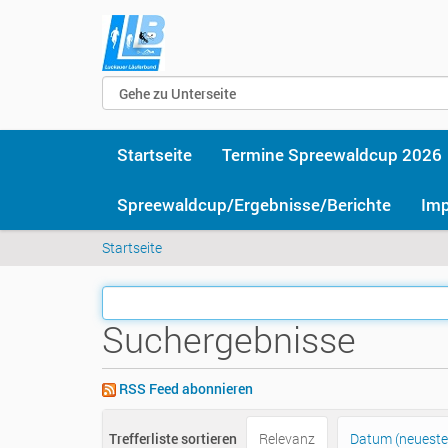
Startseite
Termine Spreewaldcup 2026
Spreewaldcup/Ergebnisse/Berichte
Im
Sie
Startseite
sind
hier
Suchergebnisse
RSS Feed abonnieren
Trefferliste sortieren
Relevanz
Datum (neueste