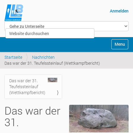
Anmelden
Website durchsuchen
Erweiterte Suche…
Navigatio
Startseite
Nachrichten
Das war der 31. Teufelssteinlauf (Wettkampfbericht)
Das war der 31.
Navigation
Teufelssteinlauf
(Wettkampfbericht)
Das war der
31.