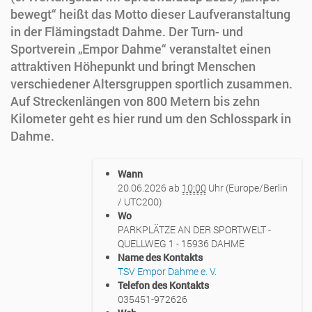
bewegt“ heißt das Motto dieser Laufveranstaltung
in der Flämingstadt Dahme. Der Turn- und
Sportverein „Empor Dahme“ veranstaltet einen
attraktiven Höhepunkt und bringt Menschen
verschiedener Altersgruppen sportlich zusammen.
Auf Streckenlängen von 800 Metern bis zehn
Kilometer geht es hier rund um den Schlosspark in
Dahme.
https://www.luckauer-
Wann
laeuferbund.de/events/empor-
20.06.2026
ab
10:00
Uhr
(Europe/Berlin
bewegt-
/ UTC200)
lauf-
Wo
in-
PARKPLÄTZE AN DER SPORTWELT -
dahme
QUELLWEG 1 - 15936 DAHME
"Empor
Name des Kontakts
Bewegt"
TSV Empor Dahme e. V.
Lauf
Telefon des Kontakts
in
035451-972626
Dahme