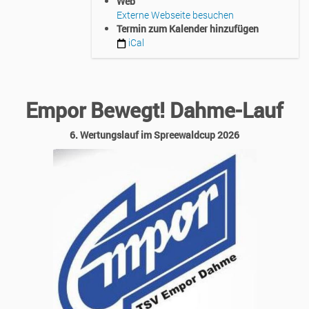
Web
2026-
Externe Webseite besuchen
06-
Termin zum Kalender hinzufügen
20T10:00:00+02:00
iCal
2026-
06-
20T23:59:59+02:00
(6.
Wertungslauf
Empor Bewegt! Dahme-Lauf
im
Spreewaldcup
6. Wertungslauf im Spreewaldcup 2026
2026)
„Empor
bewegt“
heißt
das
Motto
dieser
Laufveranstaltung
in
der
Flämingstadt
Dahme.