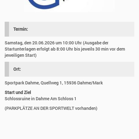
Der
Turn-
und
Sportverein
„Empor
Termin:
Dahme“
veranstaltet
Samstag, den 20.06.2026 um 10:00 Uhr (Ausgabe der
einen
Startunterlagen erfolgt ab 8:00 Uhr bis jeweils 30 min vor dem
attraktiven
jeweiligen Start)
Höhepunkt
und
bringt
Ort:
Menschen
verschiedener
Sportpark Dahme, Quellweg 1, 15936 Dahme/Mark
Altersgruppen
Start und Ziel
sportlich
Schlossruine in Dahme Am Schloss 1
zusammen.
Auf
(PARKPLÄTZE AN DER SPORTWELT vorhanden)
Streckenlängen
von
800
Metern
bis