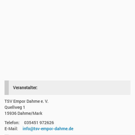
zehn
Kilometer
geht
es
hier
rund
um
den
Schlosspark
in
Dahme.
Veranstalter:
TSV Empor Dahme e. V.
Quellweg 1
15936 Dahme/Mark
Telefon: 035451 972626
E-Mail:
info@tsv-empor-dahme.de