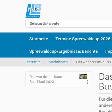
Startseite
Termine Spreewaldcup 2026
Spreewaldcup/Ergebnisse/Berichte
Im
Sie
Startseite
Nachrichten
Das war der Luckauer 
sind
hier
Das
Das war der Luckauer
Navigation
Buschlauf 2023
Bus
Für di
andere
Buschl