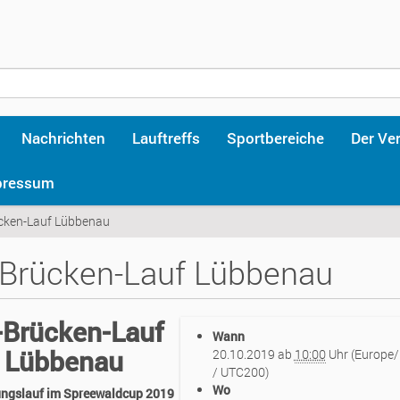
Nachrichten
Lauftreffs
Sportbereiche
Der Ve
pressum
cken-Lauf Lübbenau
Brücken-Lauf Lübbenau
-Brücken-Lauf
ww.luckauer-
Wann
und.de/events/10-
Lübbenau
20.10.2019
ab
10:00
Uhr
(Europe/
n-
/ UTC200)
Wo
ungslauf im Spreewaldcup 2019
au