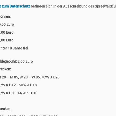
e zum Datenschutz
befinden sich in der Ausschreibung des Spreewaldc
bühren
:
,00 Euro
,00 Euro
,00 Euro
unter 18 Jahre frei
degebühr:
2,00 Euro
recken:
M 20 – M 85, W 20 – W 85, M/W J U20
/W K U12 - M/W J U18
/W K U8 – M/W K U10
recken: