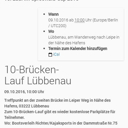
http://www.luckauer-
Wann
laeuferbund.de/events/10-
09.10.2016
ab
10:00
Uhr
(Europe/Berlin
bruecken-
/ UTC200)
lauf-
Wo
in-
Lübbenau, am Wanderweg nach Leipe in
luebbenau
der Nähe des Hafens
10-
Termin zum Kalender hinzufügen
Brücken-
iCal
Lauf
in
10-Brücken-
Lübbenau
2016-
Lauf Lübbenau
10-
09T10:00:00+02:00
2016-
09.10.2016, 10:00 Uhr
10-
Treffpunkt an der zweiten Brücke im Leiper Weg in Nähe des
09T23:59:59+02:00
Hafens, 03222 Lübbenau
10.
Zum 10-Brücken-Lauf gibt es wieder kostenlose Parkplätze für
Lauf
Teilnehmer.
im
Wo: Bootsverleih Richter/Kajaksports in der Dammstraße Nr.75
Spreewald-