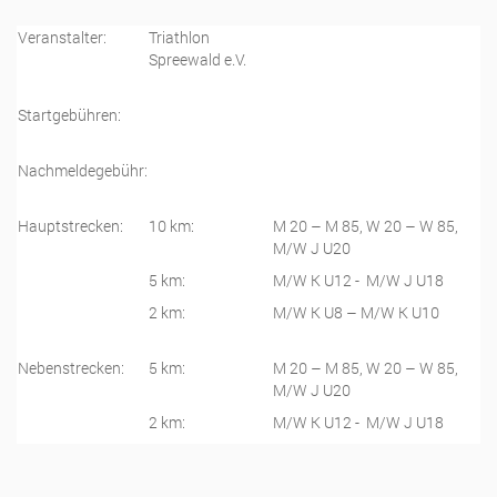
Cup
2016
Veranstalter:
Triathlon
Spreewald e.V.
Startgebühren:
Nachmeldegebühr:
Hauptstrecken:
10 km:
M 20 – M 85, W 20 – W 85,
M/W J U20
5 km:
M/W K U12 -
M/W J U18
2 km:
M/W K U8 – M/W K U10
Nebenstrecken:
5 km:
M 20 – M 85, W 20 – W 85,
M/W J U20
2 km:
M/W K U12 -
M/W J U18